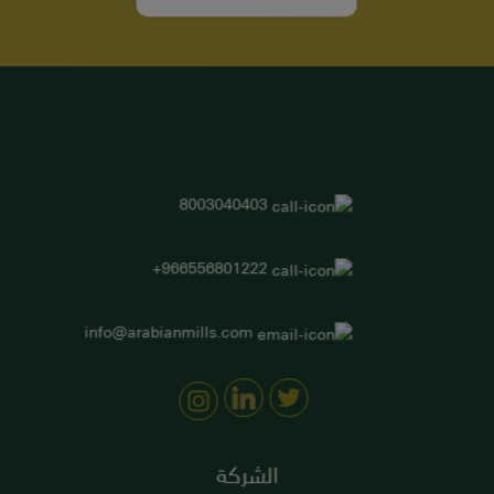
8003040403
966556801222+
info@arabianmills.com
الشركة