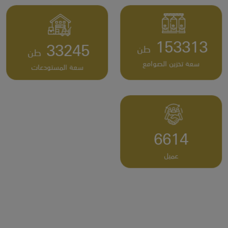
202,000
43,803
سعة تخزين الصوامع
سعة المستودعات
8,715
عميل