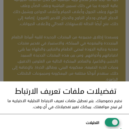
كما أننا أيضًا نخدم قطاع تربية الماشية من خلال الأعلاف الحيوانية
عالية الجودة بما في ذلك تسمين الماشية وعلف الضأن وعلف
الأمهار وعلف الخيول وأعلاف الحمام وأعلاف الدواجن ويشمل ذلك
الدجاج البياض ودجاج التزاوج والدجاج اللاحم (الفروج). إضافة إلى
ذلك، ننتج أيضًا النخالة للاستهلاك الغذائي ولأعلاف الحيوانات.
ويسعدنا إطلاق مجموعة من المنتجات الجديدة لتلبية أنماط الطعام
المتجددة والمتنوعة في المملكة، والاستمرار في تقديم منتجات
مغذية وعالية الجودة لمحبي الطعام والخبازين والطهاة بما يلبي
احتياجاتهم وأذواقهم. ومن بين هذه المنتجات الجديدة السميد
(الخشن والناعم)، والعناصر المبتكرة الخالية من الغلوتين (الدقيق،
وجبات الذرة الخفيفة، معكرونة البيني، ورقائق الذرة). بالإضافة إلى
ذلك، سنقدم أنواعًا مختلفة من المعكرونة ومجموعات الخلطات
الجاهزة.
تفضيلات ملفات تعريف الارتباط
نحترم خصوصيتك. يتم تعطيل ملفات تعريف الارتباط التحليلية الاختيارية ما
لم تمنح موافقتك. يمكنك تغيير تفضيلاتك في أي وقت.
التحليلات