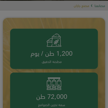
مصانعنا
مصنع جازان
1,200 طن / يوم
مطحنة الدقيق
72,000 طن
سعة تخزين الصوامع