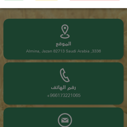
الموقع
3336, Almina, Jazan 82713 Saudi Arabia
رقم الهاتف
966173221065+