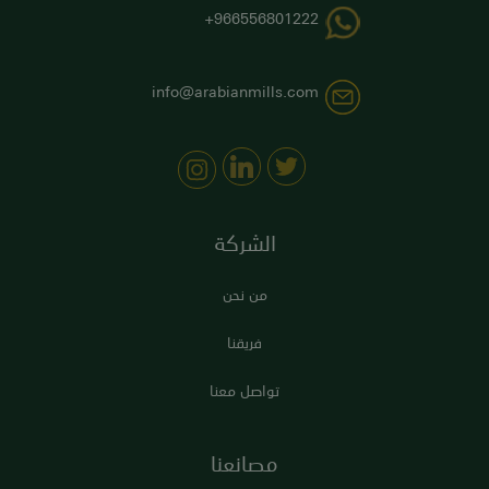
966556801222+
info@arabianmills.com
الشركة
من نحن
فريقنا
تواصل معنا
مصانعنا