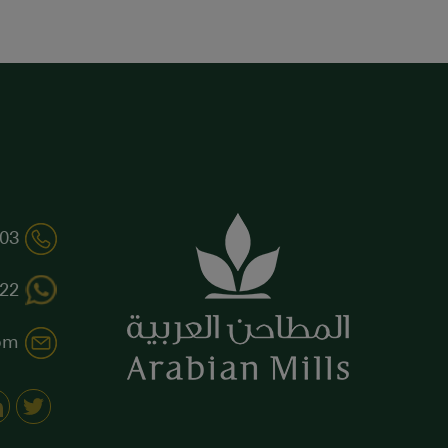
03
22+
om