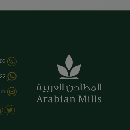
03
22+
om