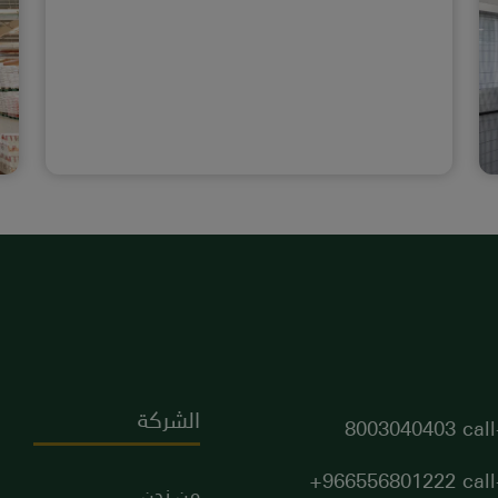
الشركة
8003040403
966556801222+
من نحن