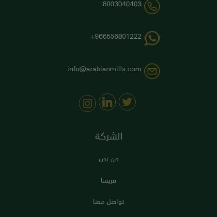
8003040403
966556801222+
info@arabianmills.com
الشركة
من نحن
فريقنا
تواصل معنا